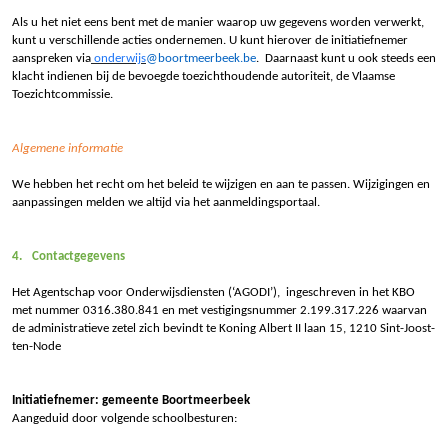
Als u het niet eens bent met de manier waarop uw gegevens worden verwerkt,
kunt u verschillende acties ondernemen. U kunt hierover de initiatiefnemer
aanspreken via
onderwijs
@boortmeerbeek.be
. Daarnaast
kunt u ook steeds een
klacht indienen bij de bevoegde toezichthoudende autoriteit, de Vlaamse
Toezichtcommissie.
Algemene informatie
We hebben het recht om het beleid te wijzigen en aan te passen. Wijzigingen en
aanpassingen melden we altijd via het aanmeldingsportaal.
4.
Contactgegevens
Het Agentschap voor Onderwijsdiensten (‘AGODI’), ingeschreven in het KBO
met nummer 0316.380.841 en met vestigingsnummer 2.199.317.226 waarvan
de administratieve zetel zich bevindt te Koning Albert II laan 15, 1210 Sint-Joost-
ten-Node
Initiatiefnemer: gemeente Boortmeerbeek
Aangeduid door volgende schoolbesturen: