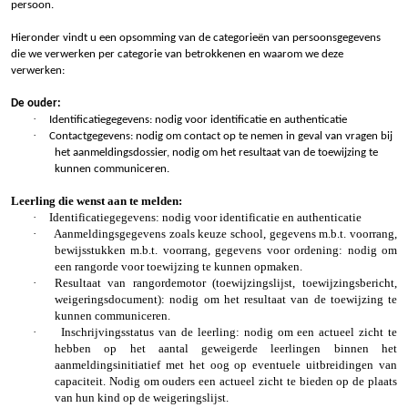
persoon.
Hieronder vindt u een opsomming van de categorieën van persoonsgegevens
die we verwerken per categorie van betrokkenen en waarom we deze
verwerken:
De ouder:
·
Identificatiegegevens: nodig voor identificatie en authenticatie
·
Contactgegevens: nodig om contact op te nemen in geval van vragen bij
het aanmeldingsdossier, nodig om het resultaat van de toewijzing te
kunnen communiceren.
Leerling die wenst aan te melden:
·
Identificatiegegevens: nodig voor identificatie en authenticatie
·
Aanmeldingsgegevens zoals keuze school, gegevens m.b.t. voorrang,
bewijsstukken m.b.t. voorrang, gegevens voor ordening: nodig om
een rangorde voor toewijzing te kunnen opmaken.
·
Resultaat van rangordemotor (toewijzingslijst, toewijzingsbericht,
weigeringsdocument): nodig om het resultaat van de toewijzing te
kunnen communiceren.
·
Inschrijvingsstatus van de leerling: nodig om een actueel zicht te
hebben op het aantal geweigerde leerlingen binnen het
aanmeldingsinitiatief met het oog op eventuele uitbreidingen van
capaciteit. Nodig om ouders een actueel zicht te bieden op de plaats
van hun kind op de weigeringslijst.