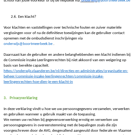
school van jouw voorkeur of bij de helpdesk via
onderwijs
@b
oortmeerbeek.be
2.6.
Een klacht?
Voor klachten en vaststellingen over technische fouten en zuiver materiële
vergissingen voor of na de definitieve toewijzingen kan de gebruiker contact
opnemen met de ombudsdienst inschrijvingen via
onderwijs@boortmeerbeek.be
.
Daarnaast kan de gebruiker en andere belanghebbenden een klacht indienen bij
de Commissie inzake Leerlingenrechten bij niet akkoord van een weigering op
basis van bereikte capaciteit.
https://onderwijs.vlaanderen.be/nl/directies-en-administraties/organisatie-en-
beheer/commissie-inzake-leerlingenrechten/commissie-inzake-
leerlingenrechten-hoe-dien-je-een-klacht-in
3.
Privacyverklaring
In deze verklaring vindt u hoe we uw persoonsgegevens verzamelen, verwerken
en gebruiken wanneer u gebruik maakt van de toepassing.
We nemen uw rechten bij gegevensverwerking ernstig en verwerken uw
persoonsgegevens in overeenstemming met de bepalingen zoals die zijn
voorgeschreven door de AVG, desgevallend aangevuld door federale en Vlaamse