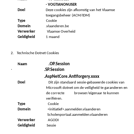
- VOGTIANONUSER
Doel
Deze cookies zijn afkomstig van het Vlaamse
toegangsbeheer (ACM/IDM)
Type
Cookie
Domein
.vlaanderen.be
Verwerker
Vlaamse Overheid
Geldigheid
1 maand
2.
Technische Dotnet Cookies
.OP.Session
Naam
·
.SP.Session
.AspNetCore.Antiforgery.xxxx
Doel
Dit zijn standaard sessie-gebaseerde cookies van
Microsoft dotnet om de veiligheid te garanderen en
de correcte browser/eigenaar te kunnen
verifiëren.
Type
Cookie
Domein
<initiatief>.aanmelden.vlaanderen
Scholenportaal.aanmelden.vlaanderen
Verwerker
AGODI
Geldigheid
Sessie