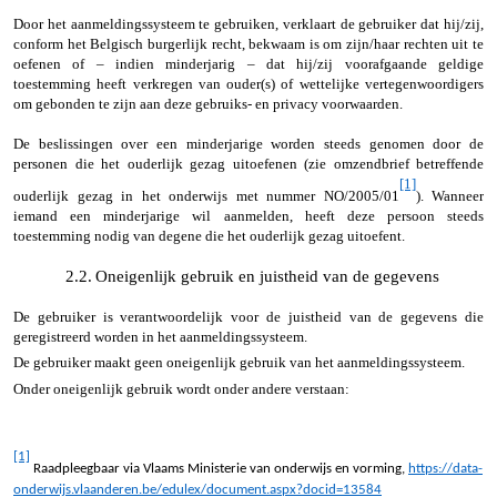
Door het aanmeldingssysteem te gebruiken, verklaart de gebruiker dat hij/zij,
conform het Belgisch burgerlijk recht, bekwaam is om zijn/haar rechten uit te
oefenen of – indien minderjarig – dat hij/zij voorafgaande geldige
toestemming heeft verkregen van ouder(s) of wettelijke vertegenwoordigers
om gebonden te zijn aan deze gebruiks- en privacy voorwaarden.
De beslissingen over een minderjarige worden steeds genomen door de
personen die het ouderlijk gezag uitoefenen (zie omzendbrief betreffende
[1]
ouderlijk gezag in het onderwijs met nummer NO/2005/01
). Wanneer
iemand een minderjarige wil aanmelden, heeft deze persoon steeds
toestemming nodig van degene die het ouderlijk gezag uitoefent.
2.2.
Oneigenlijk gebruik en juistheid van de gegevens
De gebruiker is verantwoordelijk voor de juistheid van de gegevens die
geregistreerd worden in het aanmeldingssysteem.
De gebruiker maakt geen oneigenlijk gebruik van het aanmeldingssysteem.
Onder oneigenlijk gebruik wordt onder andere verstaan:
[1]
Raadpleegbaar via Vlaams Ministerie van onderwijs en vorming,
https://data-
onderwijs.vlaanderen.be/edulex/document.aspx?docid=13584